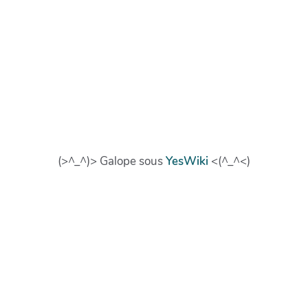
(>^_^)> Galope sous
YesWiki
<(^_^<)