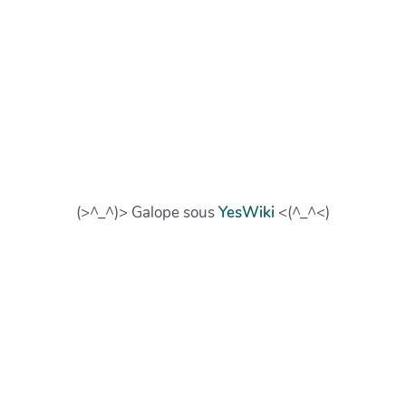
(>^_^)> Galope sous
YesWiki
<(^_^<)