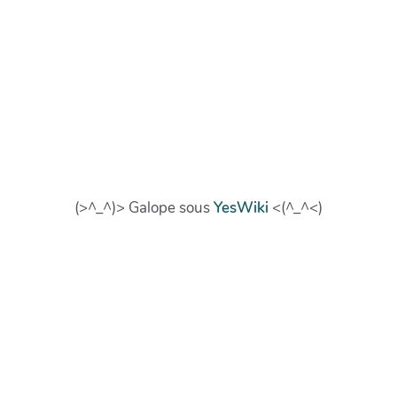
(>^_^)> Galope sous
YesWiki
<(^_^<)