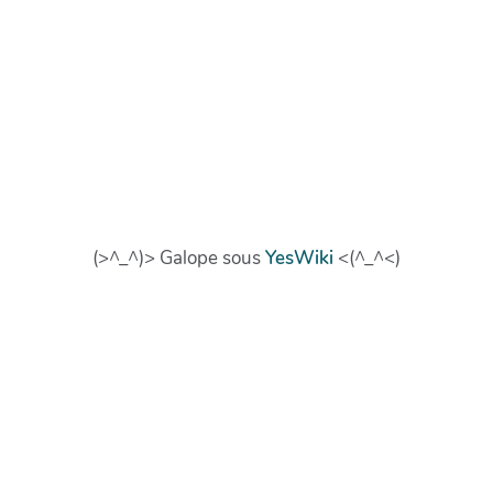
(>^_^)> Galope sous
YesWiki
<(^_^<)