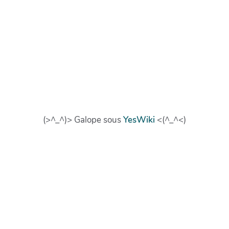
(>^_^)> Galope sous
YesWiki
<(^_^<)