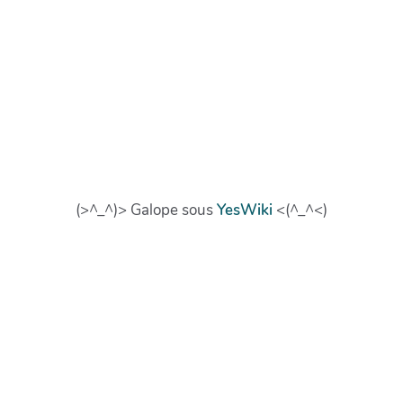
(>^_^)> Galope sous
YesWiki
<(^_^<)